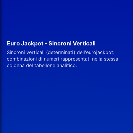
Euro Jackpot - Sincroni Verticali
Sincroni verticali (determinati) dell'eurojackpot:
combinazioni di numeri rappresentati nella stessa
colonna del tabellone analitico.