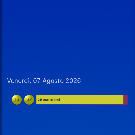
Venerdì, 07 Agosto 2026
15
32
25 estrazioni