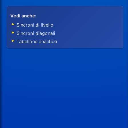
Vedi anche:
Sincroni di livello
Sincroni diagonali
Tabellone analitico