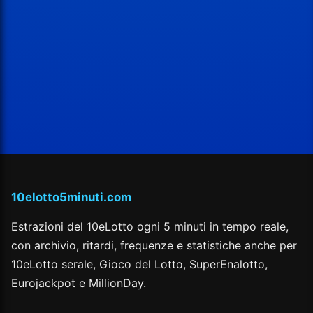
10elotto5minuti.com
Estrazioni del 10eLotto ogni 5 minuti in tempo reale,
con archivio, ritardi, frequenze e statistiche anche per
10eLotto serale, Gioco del Lotto, SuperEnalotto,
Eurojackpot e MillionDay.