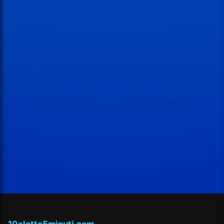
10elotto5minuti.com