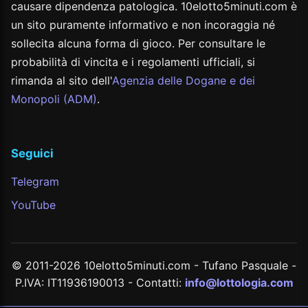
causare dipendenza patologica. 10elotto5minuti.com è
un sito puramente informativo e non incoraggia né
sollecita alcuna forma di gioco. Per consultare le
probabilità di vincita e i regolamenti ufficiali, si
rimanda al sito dell'
Agenzia delle Dogane e dei
Monopoli (ADM)
.
Seguici
Telegram
YouTube
© 2011-2026 10elotto5minuti.com - Tufano Pasquale -
P.IVA: IT11936190013 - Contatti:
info@lottologia.com