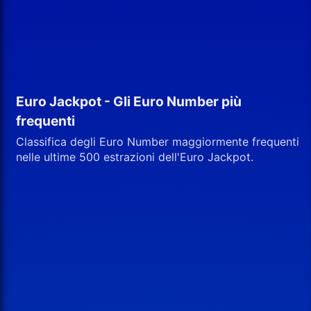
Euro Jackpot - Gli Euro Number più
frequenti
Classifica degli Euro Number maggiormente frequenti
nelle ultime 500 estrazioni dell'Euro Jackpot.