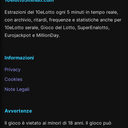
Estrazioni del 10eLotto ogni 5 minuti in tempo reale,
con archivio, ritardi, frequenze e statistiche anche per
10eLotto serale, Gioco del Lotto, SuperEnalotto,
Eurojackpot e MillionDay.
Informazioni
Privacy
Cookies
Note Legali
Avvertenze
Il gioco è vietato ai minori di 18 anni. Il gioco può