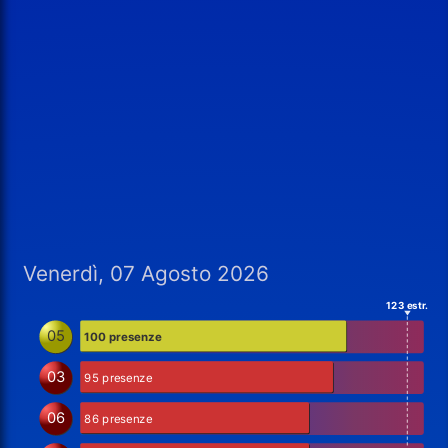
Venerdì, 07 Agosto 2026
123 estr.
05
100 presenze
03
95 presenze
06
86 presenze