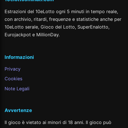
Estrazioni del 10eLotto ogni 5 minuti in tempo reale,
con archivio, ritardi, frequenze e statistiche anche per
10eLotto serale, Gioco del Lotto, SuperEnalotto,
Eurojackpot e MillionDay.
Informazioni
Privacy
Cookies
Note Legali
Avvertenze
Il gioco è vietato ai minori di 18 anni. Il gioco può