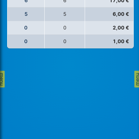
6
6
17,00 €
5
5
6,00 €
0
0
2,00 €
0
0
1,00 €
menu
men