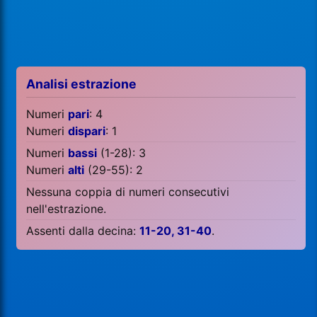
Analisi estrazione
Numeri
pari
: 4
Numeri
dispari
: 1
Numeri
bassi
(1-28): 3
Numeri
alti
(29-55): 2
Nessuna coppia di numeri consecutivi
nell'estrazione.
Assenti dalla decina:
11-20, 31-40
.