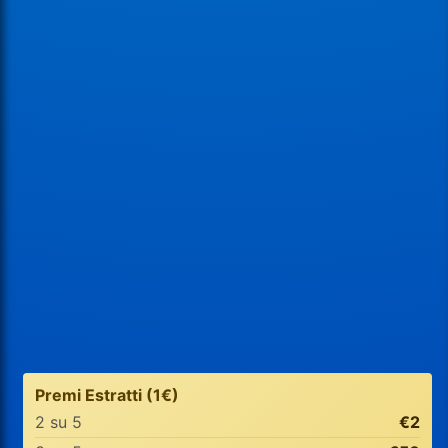
Premi Estratti (1€)
2 su 5
€2