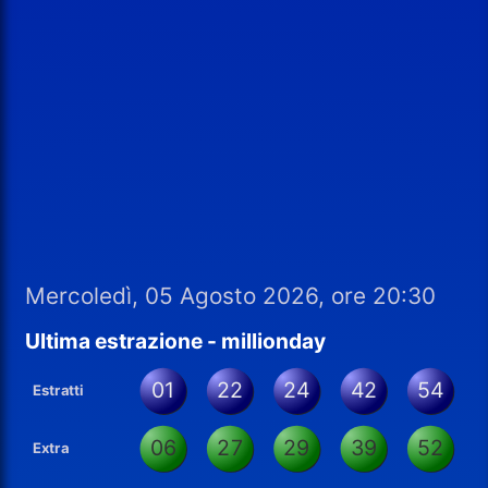
Mercoledì, 05 Agosto 2026, ore 20:30
Ultima estrazione - millionday
01
22
24
42
54
Estratti
06
27
29
39
52
Extra