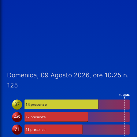
Domenica, 09 Agosto 2026, ore 10:25 n.
125
19 estr.
87
14 presenze
46
12 presenze
71
11 presenze