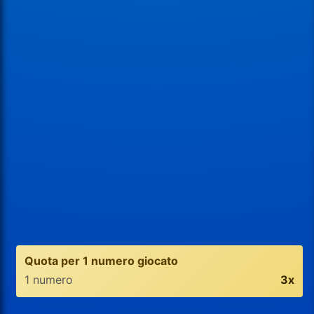
Quota per 1 numero giocato
1 numero
3x