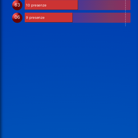
63
10 presenze
06
9 presenze