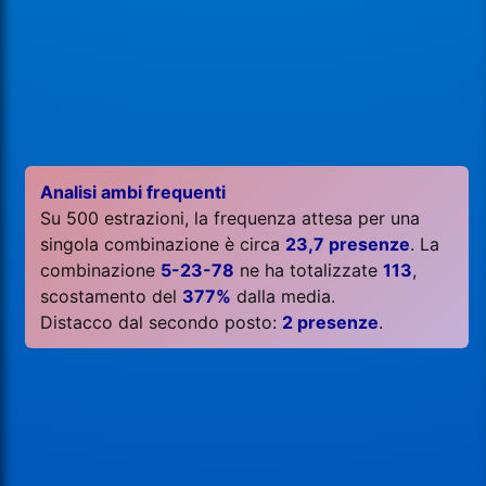
Analisi ambi frequenti
Su 500 estrazioni, la frequenza attesa per una
singola combinazione è circa
23,7 presenze
. La
combinazione
5-23-78
ne ha totalizzate
113
,
scostamento del
377%
dalla media.
Distacco dal secondo posto:
2 presenze
.