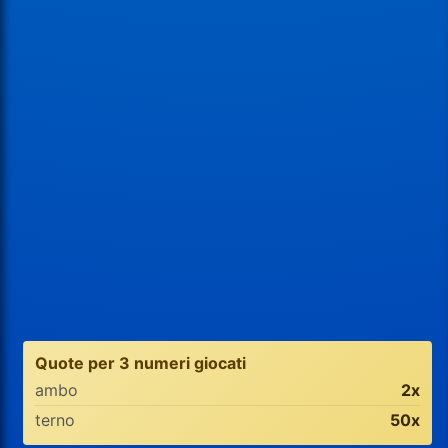
Quote per 3 numeri giocati
ambo
2x
terno
50x