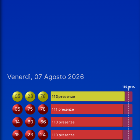
Venerdì, 07 Agosto 2026
119 estr.
05
23
78
113 presenze
05
75
78
111 presenze
14
60
66
110 presenze
15
23
24
110 presenze