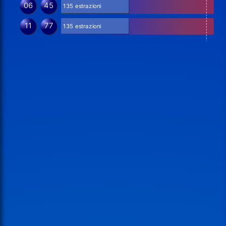
06
45
135 estrazioni
11
77
135 estrazioni