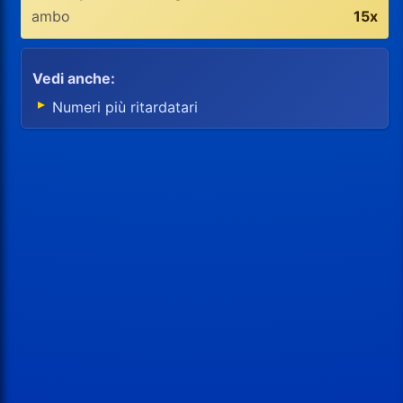
ambo
15x
Vedi anche:
Numeri più ritardatari