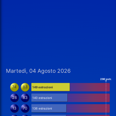
Martedì, 04 Agosto 2026
290 estr.
74
83
149 estrazioni
28
83
140 estrazioni
13
70
136 estrazioni